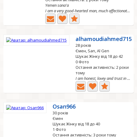
Yemen sana'a
I am a very good-hearted man, much affectionate, much...
alhamoudiahmed715
28 років
Ємен, San, Al Gen
Шукає Жінку від 18 до 42
0 Фото
Остання активність: 2 роки
тому
I am honest, lovey and trust in any person who loves me
Osan966
30 років
Ємен
Шукає Жінку від 18 до 40
1 Фото
Остання активність: 3 роки тому