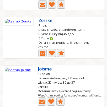
Zorske
71 рік
Бельгія, Oost-Vlaanderen, Gent
Шукає Жінку від 45 до 55
0 Фото
Остання активність: 5 годин тому
Ask me
Joisme
57 років
Бельгія, Antwerpen, 't Kruispunt
Шукає Жінку від 30 до 37
0 Фото
Остання активність: 4 години тому
Hi lady. I'm looking for a good woman without children,...