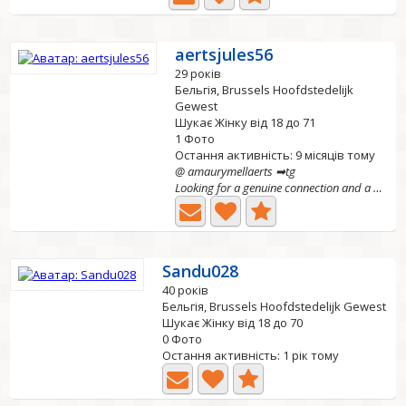
aertsjules56
29 років
Бельгія, Brussels Hoofdstedelijk
Gewest
Шукає Жінку від 18 до 71
1 Фото
Остання активність: 9 місяців тому
@ amaurymellaerts ➡tg
Looking for a genuine connection and a strong relationship
Sandu028
40 років
Бельгія, Brussels Hoofdstedelijk Gewest
Шукає Жінку від 18 до 70
0 Фото
Остання активність: 1 рік тому