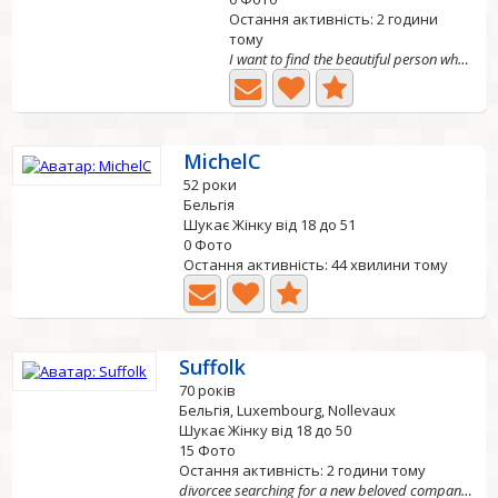
Остання активність: 2 години
тому
I want to find the beautiful person who will make my...
MichelC
52 роки
Бельгія
Шукає Жінку від 18 до 51
0 Фото
Остання активність: 44 хвилини тому
Suffolk
70 років
Бельгія, Luxembourg, Nollevaux
Шукає Жінку від 18 до 50
15 Фото
Остання активність: 2 години тому
divorcee searching for a new beloved companion to can...