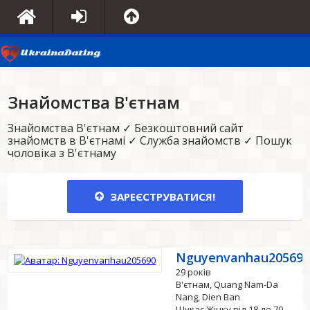
Знайомства В'єтнам
Знайомства В'єтнам ✓ Безкоштовний сайт
знайомств в В'єтнамі ✓ Служба знайомств ✓ Пошук
чоловіка з В'єтнаму
ЗАРЕЄСТРУВАТИСЯ!
Nguyenvanhau20569
29 років
В'єтнам, Quang Nam-Da
Nang, Dien Ban
Шукає Жінку від 18 до 70