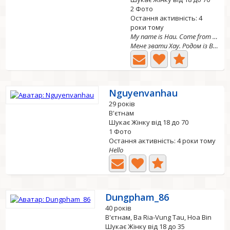
2 Фото
Остання активність: 4
роки тому
My name is Hau. Come from Viet Nam. ❤
Мене звати Хау. Родом із В'єтнаму. На даний момент я...
Nguyenvanhau
29 років
В'єтнам
Шукає Жінку від 18 до 70
1 Фото
Остання активність: 4 роки тому
Hello
Dungpham_86
40 років
В'єтнам, Ba Ria-Vung Tau, Hoa Bin
Шукає Жінку від 18 до 35