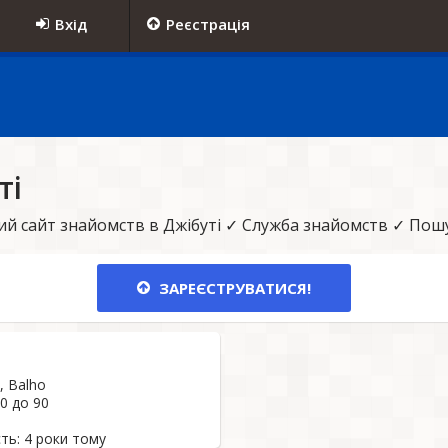
Вхід
Реєстрація
ті
й сайт знайомств в Джібуті ✓ Служба знайомств ✓ Пошук
ЗАРЕЄСТРУВАТИСЯ!
, Balho
90 до 90
ть: 4 роки тому