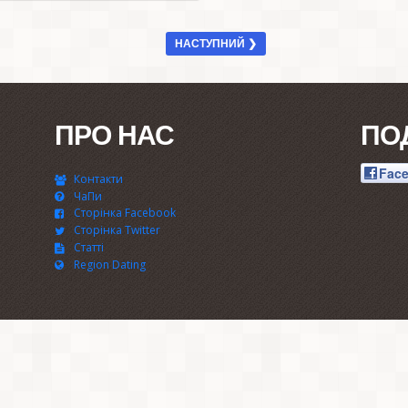
НАСТУПНИЙ ❯
ПРО НАС
ПО
Fac
Контакти
ЧаПи
Сторінка Facebook
Сторінка Twitter
Статті
Region Dating