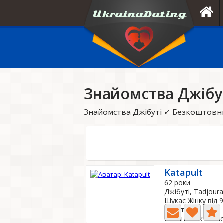
Знайомства Джібу
Знайомства Джібуті ✓ Безкоштовни
Katapult
62 роки
Джібуті, Tadjoura
Шукає Жінку від 
0 Фото
Остання активніс