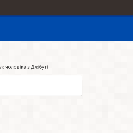
 чоловіка з Джібуті