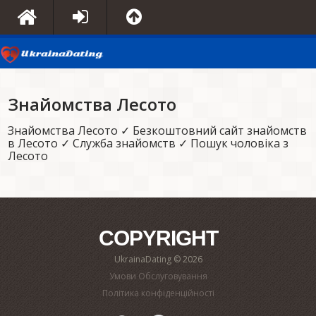
Знайомства Лесото
Знайомства Лесото ✓ Безкоштовний сайт знайомств
в Лесото ✓ Служба знайомств ✓ Пошук чоловіка з
Лесото
COPYRIGHT
UkrainaDating © 2026
Умови Обслуговування
Політика конфіденційності