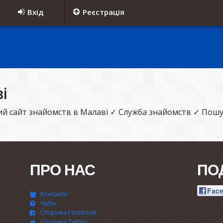
Вхід
Реєстрація
і
й сайт знайомств в Малаві ✓ Служба знайомств ✓ Пошук
ПРО НАС
ПО
Fac
Контакти
ЧаПи
Сторінка Facebook
Сторінка Twitter