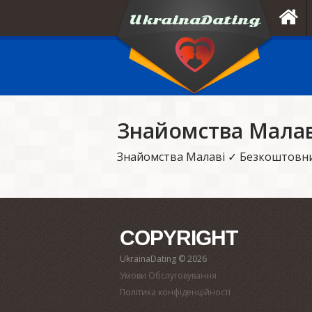
Знайомства Малав
Знайомства Малаві ✓ Безкоштовни
COPYRIGHT
UkrainaDating © 2026
Умови Обслуговування
Політика конфіденційності