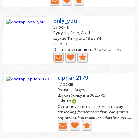
only_you
57 років
Румунія, Arad, Arad
Шукає Жінку від 18 до 34
1 Фото
Остання активність: 2 години тому
ciprian2179
47 років
Румунія, Arges
Шукає Жінку від 30 до 45
1 Фото
Остання активність: 3 місяці тому
I'm looking for someone that i can grow old with!
Any description would be subjective and i'd rather let...