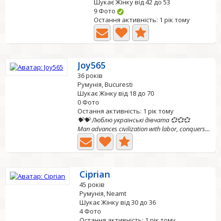
Шукає Жінку від 42 до 53
9 Фото
Остання активність: 1 рік тому
Joy565
36 років
Румунія, Bucuresti
Шукає Жінку від 18 до 70
0 Фото
Остання активність: 1 рік тому
💝💝 Люблю українські дівчата 💞💞💞
Man advances civilization with labor, conquers the earth...
Ciprian
45 років
Румунія, Neamt
Шукає Жінку від 30 до 36
4 Фото
Остання активність: 1 рік тому