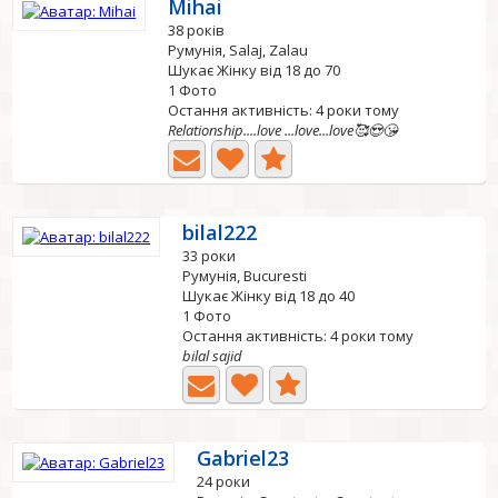
Mihai
38 років
Румунія, Salaj, Zalau
Шукає Жінку від 18 до 70
1 Фото
Остання активність: 4 роки тому
Relationship....love ...love...love🥰😍😘
bilal222
33 роки
Румунія, Bucuresti
Шукає Жінку від 18 до 40
1 Фото
Остання активність: 4 роки тому
bilal sajid
Gabriel23
24 роки