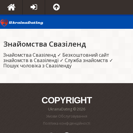
Знайомства Свазіленд
Знайомства Свазіленд ✓ Безкоштовний сайт
знайомств в Свазіленді ✓ Служба знайомств ✓
Пошук чоловіка з Свазіленду
COPYRIGHT
UkrainaDating © 2026
Умови Обслуговування
Політика конфіденційності