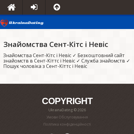
Знайомства Сент-Кітс і Невіс
Знайомства Сент-Кітс і Невіс ✓ Безкоштовний сайт
знайомств в Сент-Кіттс і Невіс ✓ Служба знайомств ✓
Пошук чоловіка з Сент-Кіттс і Невіс
COPYRIGHT
UkrainaDating © 2026
Умови Обслуговування
Політика конфіденційності