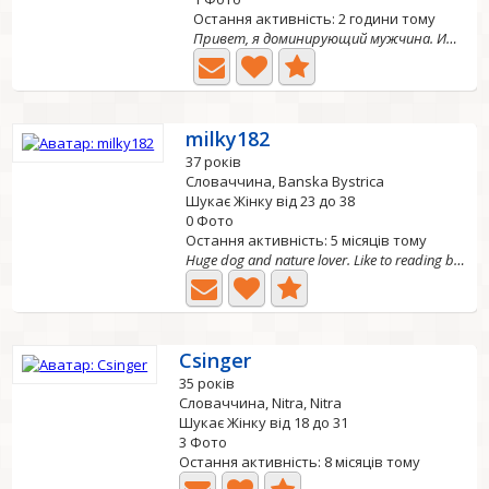
Остання активність: 2 години тому
Привет, я доминирующий мужчина. Ищу покорную женщину для...
milky182
37 років
Словаччина, Banska Bystrica
Шукає Жінку від 23 до 38
0 Фото
Остання активність: 5 місяців тому
Huge dog and nature lover. Like to reading books,...
Csinger
35 років
Словаччина, Nitra, Nitra
Шукає Жінку від 18 до 31
3 Фото
Остання активність: 8 місяців тому