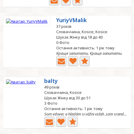
YuriyVMalik
37 років
Словаччина, Kosice, Kosice
Шукає Жінку від 18 до 40
0 Фото
Остання активність: 1 рік тому
Краще запитати. Краще запитати.
balty
49 років
Словаччина, Kosice
Шукає Жінку від 30 до 51
3 Фото
Остання активність: 1 рік тому
Som vdovec a hladám si vážni vsťah ,som srandovní verní a...