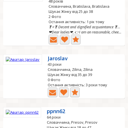
48 років
Словаччина, Bratislava, Bratislava
Шукає Жінку від 25 до 38
2 Фото
Остання активність: 1 рік тому
❣⭐❣ Decent and dignified acquaintance ❣⭐❣
❤Dear ladies❤, 👉I am an reasonable, cheerful, friendly...
Jaroslav
43 роки
Словаччина, Zilina, Zilina
Шукає Жінку від 35 до 39
0 Фото
Остання активність: 3 роки тому
ppnn62
64 роки
Словаччина, Presov, Presov
Шукає Жінку від 18 до 47