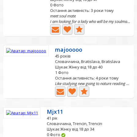
0 Фото
Остання активність: 3 роки тому
meet soul mate
I am looking for a lady who will be my soulmate. I always...
majooooo
45 років
Словаччина, Bratislava, Bratislava
Шукає Жінку від 18 до 40
1 Фото
Остання активність: 4 роки тому
Like studying new going to nature reading book. Like have...
Mjx11
41 рік
Словаччина, Trencin, Trencin
Шукає Жінку від 18 до 34
0 Фото