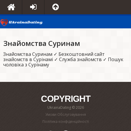
Знайомства Суринам
Знайомства Суринам ✓ Безкоштовний сайт
знайомств в Сурінамі ✓ Служба знайомств ✓ Пошук
чоловіка з Сурінаму
COPYRIGHT
UkrainaDating © 2026
Умови Обслуговування
Політика конфіденційності