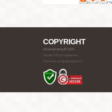
Остання активність
COPYRIGHT
UkrainaDating © 2026
Умови Обслуговування
Політика конфіденційності