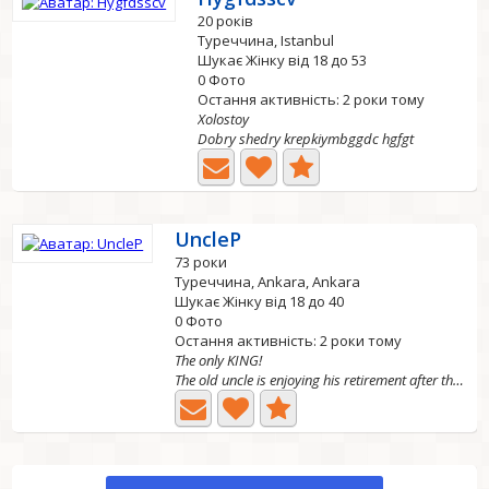
20 років
Туреччина, Istanbul
Шукає Жінку від 18 до 53
0 Фото
Остання активність: 2 роки тому
Xolostoy
Dobry shedry krepkiymbggdc hgfgt
UncleP
73 роки
Туреччина, Ankara, Ankara
Шукає Жінку від 18 до 40
0 Фото
Остання активність: 2 роки тому
The only KING!
The old uncle is enjoying his retirement after the all...