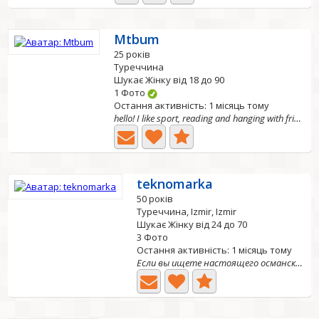
Mtbum
25 років
Туреччина
Шукає Жінку від 18 до 90
1 Фото
Остання активність: 1 місяць тому
hello! I like sport, reading and hanging with friends
teknomarka
50 років
Туреччина, Izmir, Izmir
Шукає Жінку від 24 до 70
3 Фото
Остання активність: 1 місяць тому
Если вы ищете настоящего османского короля, то это я....