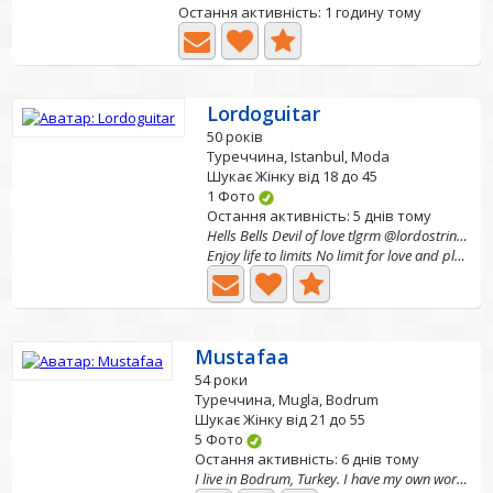
Остання активність: 1 годину тому
Lordoguitar
50 років
Туреччина, Istanbul, Moda
Шукає Жінку від 18 до 45
1 Фото
Остання активність: 5 днів тому
Hells Bells Devil of love tlgrm @lordostrings
Enjoy life to limits No limit for love and pleasure...
Mustafaa
54 роки
Туреччина, Mugla, Bodrum
Шукає Жінку від 21 до 55
5 Фото
Остання активність: 6 днів тому
I live in Bodrum, Turkey. I have my own workplace. I...