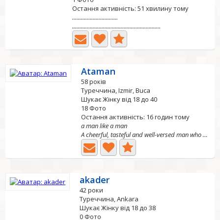
Остання активність: 51 хвилину тому
...............................
............................................................
Ataman
58 років
Туреччина, Izmir, Buca
Шукає Жінку від 18 до 40
18 Фото
Остання активність: 16 годин тому
a man like a man
A cheerful, tasteful and well-versed man who knows the...
akader
42 роки
Туреччина, Ankara
Шукає Жінку від 18 до 38
0 Фото