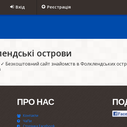
Вхід
Реєстрація
ендські острови
 ✓ Безкоштовний сайт знайомств в Фолклендських ост
в
ПРО НАС
ПО
Fac
Контакти
ЧаПи
Сторінка Facebook