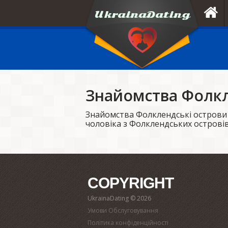
Знайомства Фолкл
Знайомства Фолклендські острови
чоловіка з Фолклендських острові
COPYRIGHT
UkrainaDating © 2026
Умови Обслуговування
Політика конфіденційності