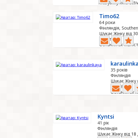
Timo62
64 роки
Фінляндія, Souther
Шукає Жінку від 30
0 Фото
Остання активніст
karaulink
35 років
Фінляндія
Шукає Жінку 
0 Фото
Остання акти
Kyntsi
41 рік
Фінляндія
Шукає Жінку від 18