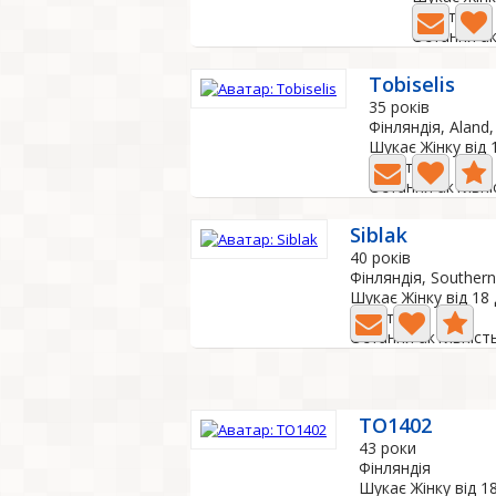
1 Фото
Остання ак
Tobiselis
35 років
Фінляндія, Aland
Шукає Жінку від 
2 Фото
Остання активні
Siblak
40 років
Фінляндія, Southern 
Шукає Жінку від 18
0 Фото
Остання активність
TO1402
43 роки
Фінляндія
Шукає Жінку від 1