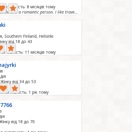
 активність: 8 місяців тому
I am a gentle and a romantic person. I like travelling...
ki
я, Southern Finland, Helsinki
нку від 18 до 43
активність: 11 місяців тому
ajyrki
ів
дія
Жінку від 34 до 53
о
я активність: 1 рік тому
e7766
в
дія
інку від 18 до 70