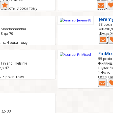
0 Фото
тивність: 3 роки тому
Остання 
Jerem
38 років
, Maarianhamina
Фінлянд
18 до 70
Шукає Жі
1 Фото
сть: 4 роки тому
Остання
FinMi
55 років
Finland, Helsinki
Фінлянді
 до 47
Шукає Чо
1 Фото
: 5 років тому
Остання 
pianist,s
8 до 33