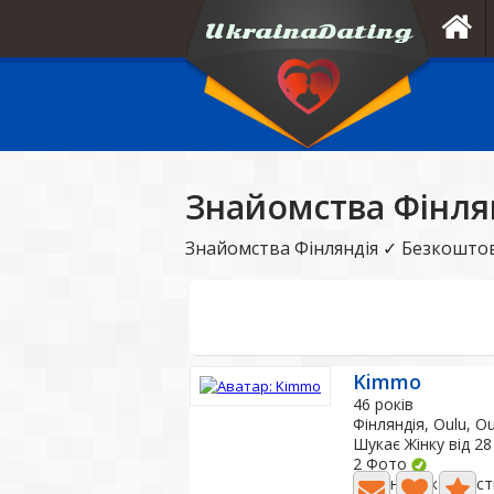
Знайомства Фінля
Знайомства Фінляндія ✓ Безкоштов
Kimmo
46 років
Фінляндія, Oulu, Ou
Шукає Жінку від 28
2 Фото
Остання активніст