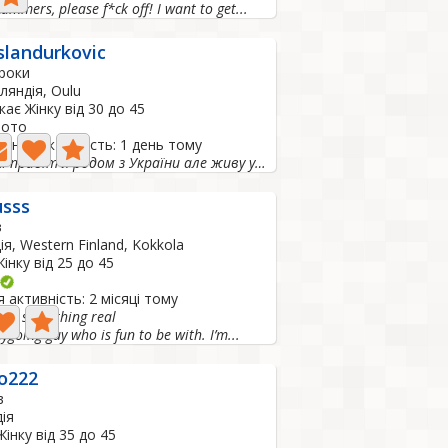
Scammers, please f*ck off! I want to get...
slandurkovic
 роки
ляндія, Oulu
ає Жінку від 30 до 45
Фото
ання активність: 1 день тому
Всім привіт я родом з України але живу у Фінляндії шукаю...
sss
в
ія, Western Finland, Kokkola
інку від 25 до 45
 активність: 2 місяці тому
for something real
sygoing guy who is fun to be with. I’m...
o222
в
ія
інку від 35 до 45