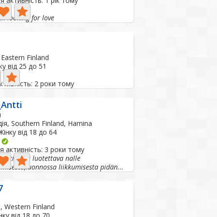
 активність: 1 рік тому
an
n looking for love
 Eastern Finland
у від 25 до 51
ктивність: 2 роки тому
_Antti
и
ія, Southern Finland, Hamina
інку від 18 до 64
о
я активність: 3 роки тому
en,kiltti ja luotettava nalle
imisesta,luonnossa liikkumisesta pidän...
7
, Western Finland
ку від 18 до 70