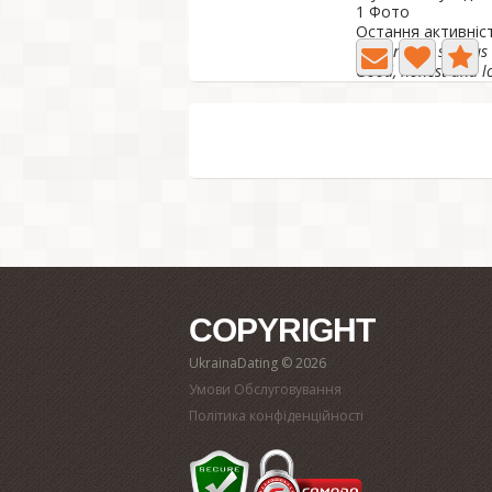
1 Фото
Остання активніст
Looking for serious 
Good, honest and loy
COPYRIGHT
UkrainaDating © 2026
Умови Обслуговування
Політика конфіденційності