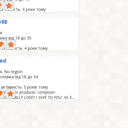
активність: 3 роки тому
y88
ія
нку від 18 до 35
 активність: 4 роки тому
xed
я, No region
ловіка від 18 до 34
активність: 5 років тому
inger,music producer, composer.
DO YOU WANT REALLY LOVE? I GIVE TO YOU: im 50 years old...