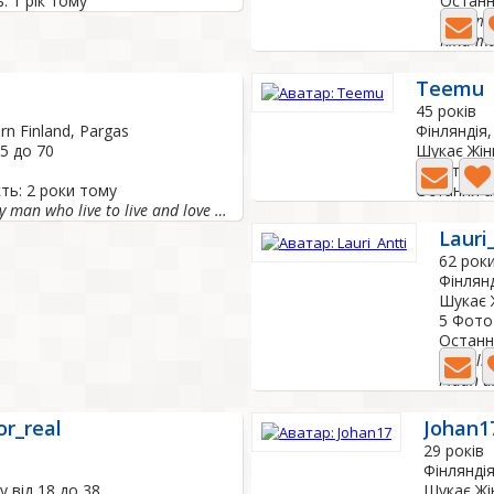
: 1 рік тому
Остання
Kind m
Kind ma
Teemu
45 років
rn Finland, Pargas
Фінляндія,
55 до 70
Шукає Жінк
0 Фото
ть: 2 роки тому
Остання а
I'm a normal happy man who live to live and love peolple...
Lauri
62 рок
Фінлянд
Шукає Ж
5 Фот
Останн
Rehellin
Pidän u
or_real
Johan1
29 років
Фінляндія
у від 18 до 38
Шукає Жін