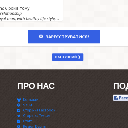
ь: 6 років тому
relationship.
al man, with healthy life style,...
ЗАРЕЄСТРУВАТИСЯ!
НАСТУПНИЙ ❯
ПРО НАС
ПО
Fac
Контакти
ЧаПи
Сторінка Facebook
Сторінка Twitter
Статті
Region Dating