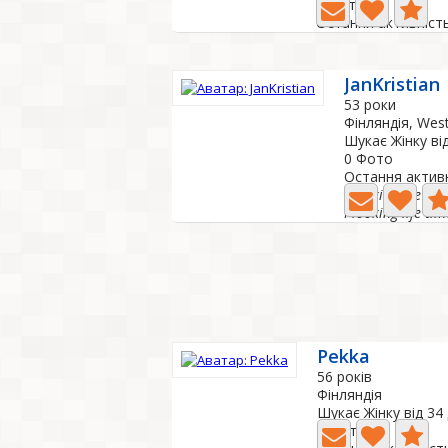
4 Фото
Остання активність
JanKristian
53 роки
Фінляндія, West
Шукає Жінку ві
0 Фото
Остання активн
I looking life ti
I looking life ti
Pekka
56 років
Фінляндія
Шукає Жінку від 34
0 Фото