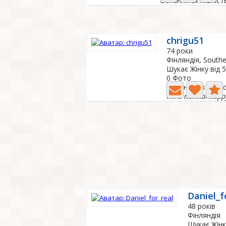
Остання активність
chrigu51
74 роки
Фінляндія, Southe
Шукає Жінку від 
0 Фото
Остання активніс
Daniel_f
48 років
Фінляндія
Шукає Жінк