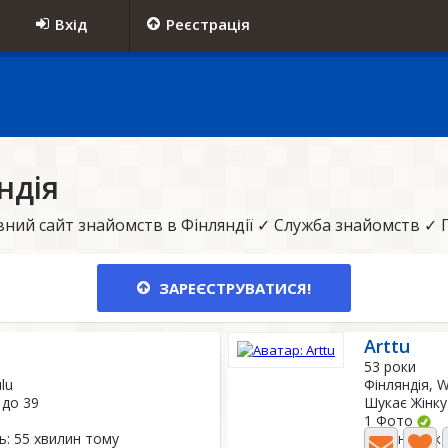
Вхід
Реєстрація
ндія
ний сайт знайомств в Фінляндії ✓ Служба знайомств ✓ П
ЗАРЕЄСТРУВАТИСЯ!
Arttu
53 роки
lu
Фінляндія, W
 до 39
Шукає Жінку 
1 Фото
ь: 55 хвилин тому
Остання акт