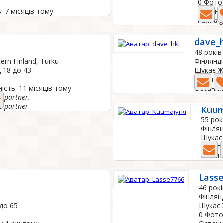
0 Фото
: 7 місяців тому
Остання
dave_h
48 років
ern Finland, Turku
Фінлянді
д 18 до 43
Шукає Жі
1 Фото
ість: 11 місяців тому
Остання 
me partner.
me partner
Kuum
55 рок
Фінлян
Шукає 
0 Фот
Останн
Lass
46 рокі
Фінлян
 до 65
Шукає Ж
0 Фото