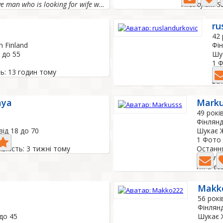
Nice funny kind active man who is looking for wife who...
First of all: 
ru
42
n Finland
Фін
 до 55
Шук
1 
ь: 13 годин тому
Ост
aya
Marku
49 рокі
Фінлянд
від 18 до 70
Шукає Ж
1 Фото
вність: 3 тижні тому
Остання
Looking 
I’m a ea
Makk
56 рокі
Фінлянд
 до 45
Шукає Ж