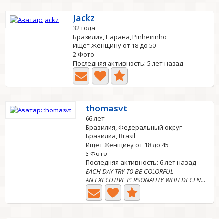
Jackz
32 года
Бразилия, Парана, Pinheirinho
Ищет Женщину от 18 до 50
2 Фото
Последняя активность: 5 лет назад
thomasvt
66 лет
Бразилия, Федеральный округ
Бразилиа, Brasil
Ищет Женщину от 18 до 45
3 Фото
Последняя активность: 6 лет назад
EACH DAY TRY TO BE COLORFUL
AN EXECUTIVE PERSONALITY WITH DECENT BEHAVIORS IN ALL...