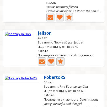
назад
Veritas temporis filia est
Oculus animi index! / Esto Vir The pen is mightier than...
jailson
47 лет
Бразилия, Пернамбуку, Jaboat
Ищет Женщину от 18 до 40
1 Фото
Последняя активность: 4 года назад
RobertoRS
66 лет
Бразилия, Риу-Гранди-ду-Сул
Ищет Женщину от 18 до 60
0 Фото
Последняя активность: 5 лет назад
young, beautiful and thin girl