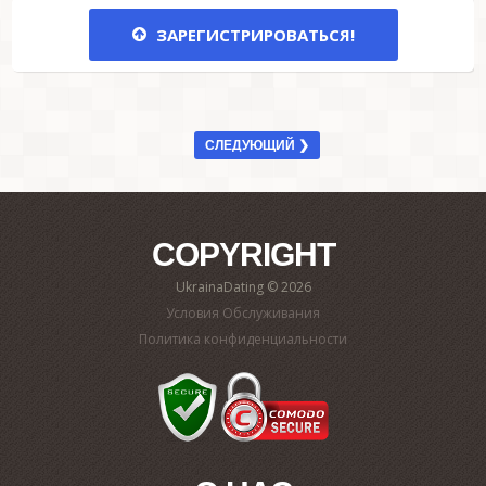
ЗАРЕГИСТРИРОВАТЬСЯ!
СЛЕДУЮЩИЙ ❯
COPYRIGHT
UkrainaDating © 2026
Условия Обслуживания
Политика конфиденциальности