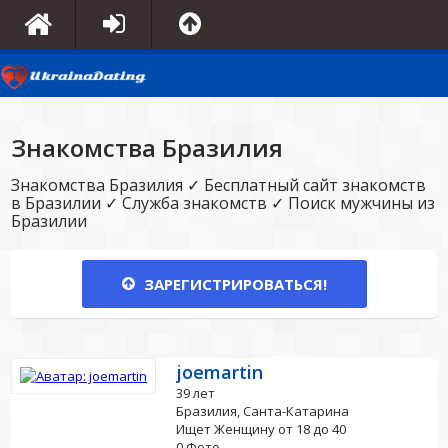
Знакомства Бразилия
Знакомства Бразилия ✓ Бесплатный сайт знакомств
в Бразилии ✓ Служба знакомств ✓ Поиск мужчины из
Бразилии
ЗАРЕГИСТРИРОВАТЬСЯ!
joemartin
39 лет
Бразилия, Санта-Катарина
Ищет Женщину от 18 до 40
0 Фото