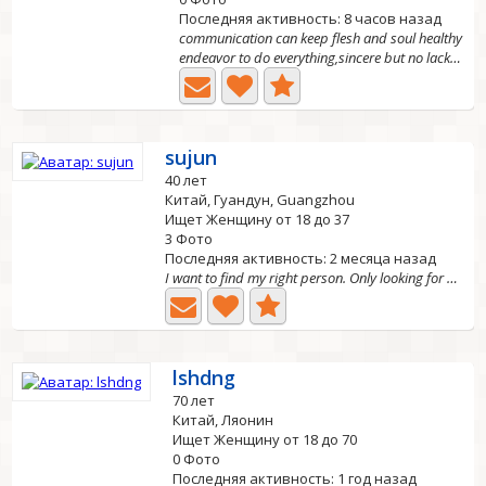
Последняя активность: 8 часов назад
communication can keep flesh and soul healthy
endeavor to do everything,sincere but no lack of...
sujun
40 лет
Китай, Гуандун, Guangzhou
Ищет Женщину от 18 до 37
3 Фото
Последняя активность: 2 месяца назад
I want to find my right person. Only looking for serious...
lshdng
70 лет
Китай, Ляонин
Ищет Женщину от 18 до 70
0 Фото
Последняя активность: 1 год назад