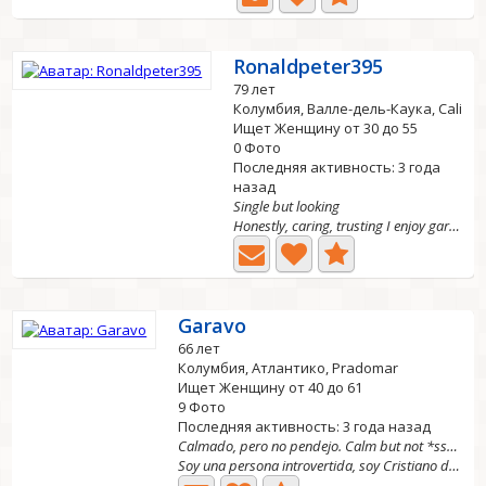
Ronaldpeter395
79 лет
Колумбия, Валле-дель-Каука, Cali
Ищет Женщину от 30 до 55
0 Фото
Последняя активность: 3 года
назад
Single but looking
Honestly, caring, trusting I enjoy gardening, some...
Garavo
66 лет
Колумбия, Атлантико, Pradomar
Ищет Женщину от 40 до 61
9 Фото
Последняя активность: 3 года назад
Calmado, pero no pendejo. Calm but not *ssh*l*
Soy una persona introvertida, soy Cristiano del séptimo...