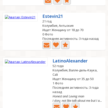
Estevin21
21 год
Колумбия, Антьокия
Ищет Женщину от 18 до 70
0 Фото
Последняя активность: 3 года назад
LatinoAlexander
52 года
Колумбия, Валле-дель-Каука,
Cali
Ищет Женщину от 35 до 50
1 Фото
Последняя активность: 3 года
назад
Honest and Loving man
I don¿ not like talk about me but I am sure what I do not...