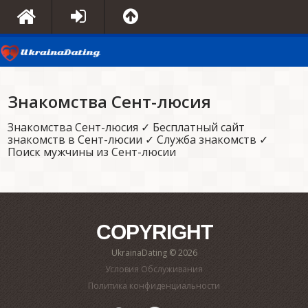
Знакомства Сент-люсия
Знакомства Сент-люсия ✓ Бесплатный сайт
знакомств в Сент-люсии ✓ Служба знакомств ✓
Поиск мужчины из Сент-люсии
COPYRIGHT
UkrainaDating © 2026
Условия Обслуживания
Политика конфиденциальности